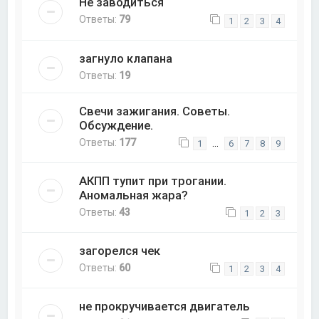
Не заводиться
Ответы:
79
1
2
3
4
загнуло клапана
Ответы:
19
Свечи зажигания. Советы.
Обсуждение.
Ответы:
177
…
1
6
7
8
9
АКПП тупит при трогании.
Аномальная жара?
Ответы:
43
1
2
3
загорелся чек
Ответы:
60
1
2
3
4
не прокручивается двигатель