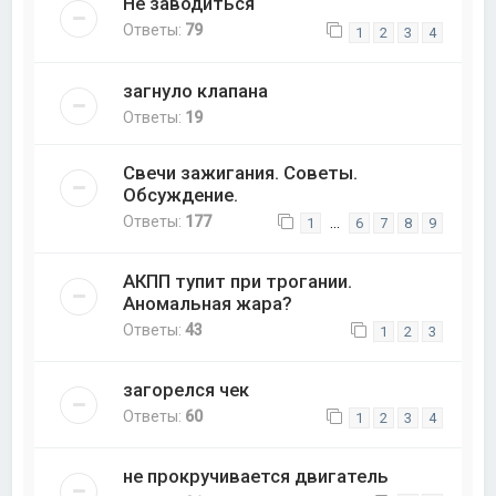
Не заводиться
Ответы:
79
1
2
3
4
загнуло клапана
Ответы:
19
Свечи зажигания. Советы.
Обсуждение.
Ответы:
177
…
1
6
7
8
9
АКПП тупит при трогании.
Аномальная жара?
Ответы:
43
1
2
3
загорелся чек
Ответы:
60
1
2
3
4
не прокручивается двигатель