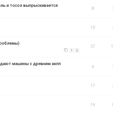
ель.и тосол выпрыскивается
8
10
проблемы)
37
1
2
одают машины с древним акпп
4
17
16