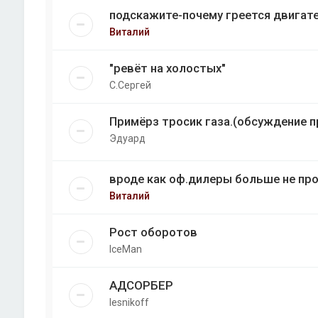
подскажите-почему греется двигат
Виталий
"ревёт на холостых"
С.Сергей
Примёрз тросик газа.(обсуждение 
Эдуард
вроде как оф.дилеры больше не пр
Виталий
Рост оборотов
IceMan
АДСОРБЕР
lesnikoff