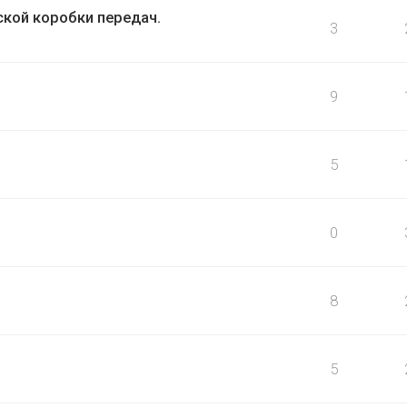
кой коробки передач.
3
9
5
0
8
5