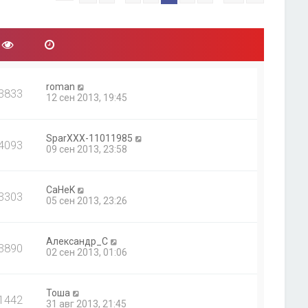
щ
у
е
с
н
о
и
о
ю
б
щ
е
н
roman
3833
и
12 сен 2013, 19:45
ю
SparXXX-11011985
4093
09 сен 2013, 23:58
CaHeK
3303
05 сен 2013, 23:26
Александр_С
3890
02 сен 2013, 01:06
Тоша
1442
31 авг 2013, 21:45