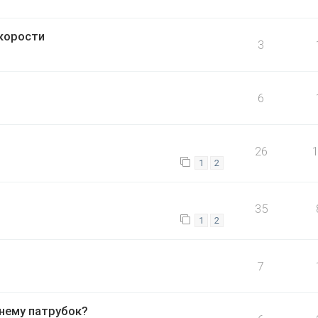
скорости
3
6
26
1
2
35
1
2
7
 нему патрубок?