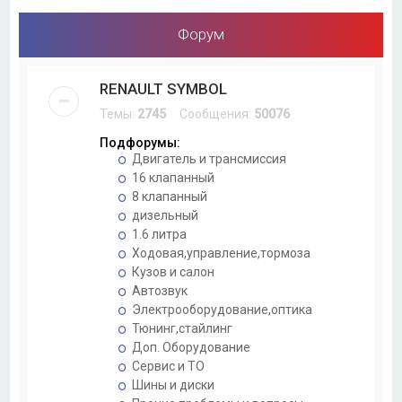
Форум
RENAULT SYMBOL
Темы:
2745
Сообщения:
50076
Подфорумы:
Двигатель и трансмиссия
16 клапанный
8 клапанный
дизельный
1.6 литра
Ходовая,управление,тормоза
Кузов и салон
Автозвук
Электрооборудование,оптика
Тюнинг,стайлинг
Доп. Оборудование
Сервис и ТО
Шины и диски