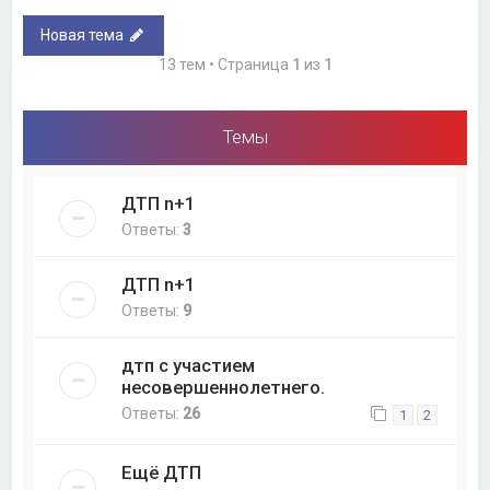
Новая тема
13 тем • Страница
1
из
1
Темы
ДТП n+1
Ответы:
3
ДТП n+1
Ответы:
9
дтп с участием
несовершеннолетнего.
Ответы:
26
1
2
Ещё ДТП