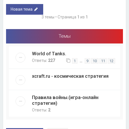
Новая тема
3 темы • Страница
1
из
1
Темы
World of Tanks.
Ответы:
227
…
1
9
10
11
12
xcraft.ru - космическая стратегия
Правила войны.(игра-онлайн
стратегия)
Ответы:
2