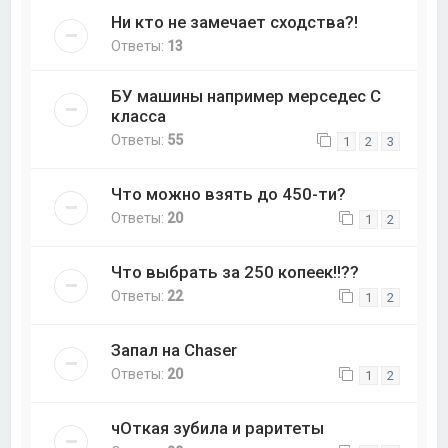
Ни кто не замечает сходства?!
Ответы:
13
БУ машины например мерседес С
класса
Ответы:
55
1
2
3
Что можно взять до 450-ти?
Ответы:
20
1
2
Что выбрать за 250 копеек!!??
Ответы:
22
1
2
Запал на Chaser
Ответы:
20
1
2
чОткая зубила и раритеты