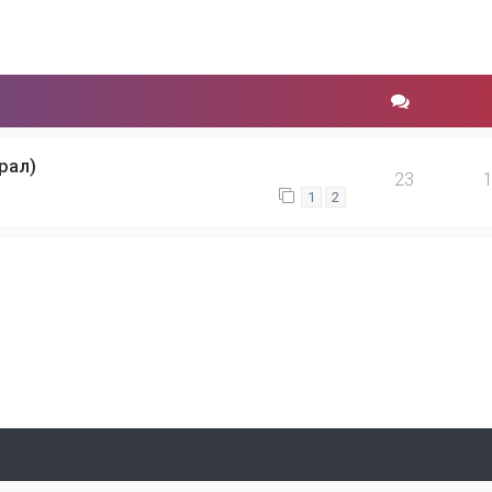
рал)
23
1
2