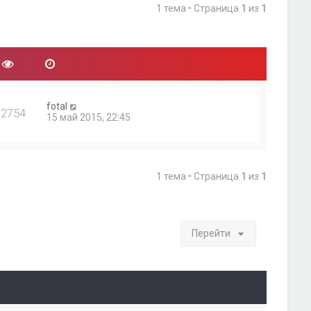
1 тема • Страница
1
из
1
fotal
12754
15 май 2015, 22:45
1 тема • Страница
1
из
1
Перейти