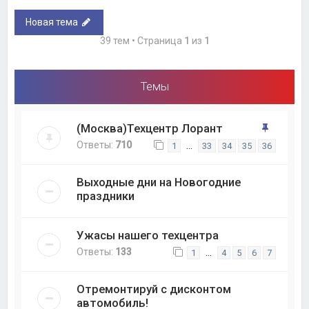
Новая тема
39 тем • Страница
1
из
1
Темы
(Москва)Техцентр Лорант
Ответы:
710
…
1
33
34
35
36
Выходные дни на Новогодние
праздники
Ужасы нашего техцентра
Ответы:
133
…
1
4
5
6
7
Отремонтируй с дисконтом
автомобиль!