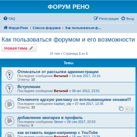
ФОРУМ РЕНО
FAQ
Регистрация
Вход
Форум Рено
Список форумов
Как пользоваться форумом и его возможности
Как пользоваться форумом и его возможности
Новая тема
15 тем • Страница
1
из
1
Темы
Отписаться от рассылки администрации
Последнее сообщение
Виталий
«
16 янв 2017, 23:16
Ответы:
10
Вступление
Последнее сообщение
Виталий
«
09 окт 2012, 23:51
Отключите адскую рекламу со всплывающими окнами!!!
Последнее сообщение
kapitan_slip
«
07 ноя 2017, 12:35
Ответы:
33
1
2
добавление аватарки в профиль
Последнее сообщение
Sinner
«
26 сен 2017, 22:53
Ответы:
9
как вставить видео-например с YouTube
Последнее сообщение
Виталий
«
18 дек 2013, 12:39