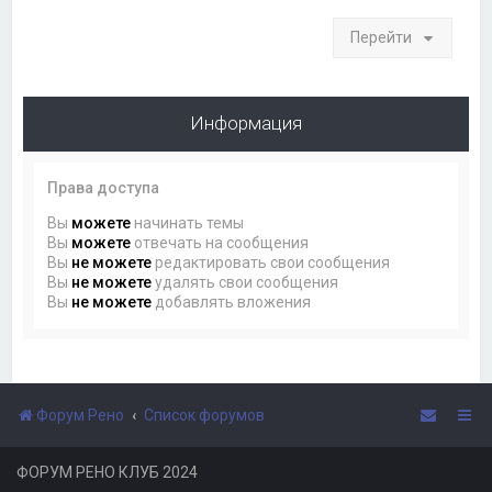
Перейти
Информация
Права доступа
Вы
можете
начинать темы
Вы
можете
отвечать на сообщения
Вы
не можете
редактировать свои сообщения
Вы
не можете
удалять свои сообщения
Вы
не можете
добавлять вложения
Форум Рено
Список форумов
ФОРУМ РЕНО КЛУБ 2024